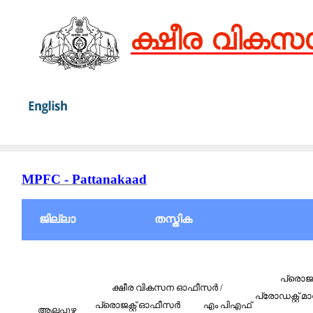
MPFC - Pattanakaad
ജില്ലാ
തസ്തിക
പ്രൊജക്റ
ക്ഷീര വികസന ഓഫീസര്‍ /
പ്രോഡക്റ്റ് 
പ്രൊജക്റ്റ്‌ ഓഫീസര്‍
എം പിഎഫ്
ആലപ്പുഴ