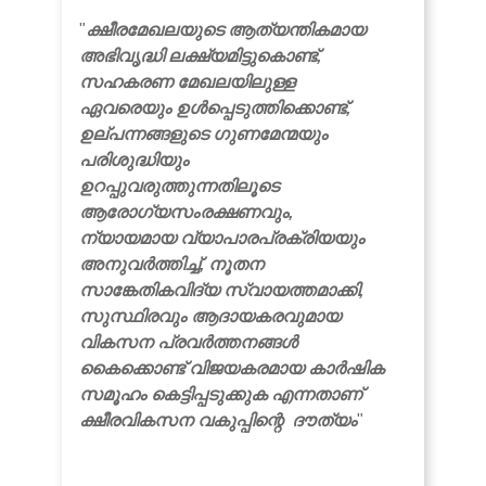
"
ക്ഷീരമേഖലയുടെ ആത്യന്തികമായ
അഭിവൃദ്ധി ലക്ഷ്യമിട്ടുകൊണ്ട്,
സഹകരണ മേഖലയിലുള്ള
ഏവരെയും ഉൾപ്പെടുത്തിക്കൊണ്ട്,
ഉല്പന്നങ്ങളുടെ ഗുണമേന്മയും
പരിശുദ്ധിയും
ഉറപ്പുവരുത്തുന്നതിലൂടെ
ആരോഗ്യസംരക്ഷണവും,
ന്യായമായ വ്യാപാരപ്രക്രിയയും
അനുവർത്തിച്ച്, നൂതന
സാങ്കേതികവിദ്യ സ്വായത്തമാക്കി,
സുസ്ഥിരവും ആദായകരവുമായ
വികസന പ്രവർത്തനങ്ങൾ
കൈക്കൊണ്ട് വിജയകരമായ കാർഷിക
സമൂഹം കെട്ടിപ്പടുക്കുക എന്നതാണ്
ക്ഷീരവികസന വകുപ്പിന്റെ ദൗത്യം
"