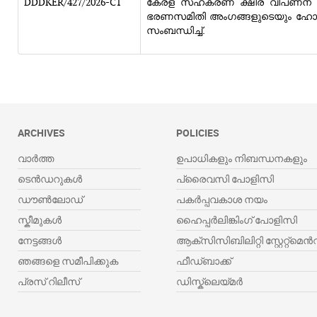
DDDKER/427/2026-C1
കേരള സഹകരണ ക്ഷീര വിപണന ഫെഡ
ഭരണസമിതി അംഗങ്ങളുടെയും ഹോണറേറി
സംബന്ധിച്ച്.
ARCHIVES
POLICIES
വാർത്ത
ഉപാധികളും നിബന്ധനകളും
ടെൻഡറുകൾ
പ്രൈവസി പോളിസി
ഡൗൺലോഡ്
പകർപ്പവകാശ നയം
സ്കീമുകൾ
ഹൈപ്പർലിങ്കിംഗ് പോളിസി
നേട്ടങ്ങൾ
ആക്സിസിബിലിറ്റി സ്റ്റേറ്റ്മെൻറ
ഞങ്ങളെ സമീപിക്കുക
ഫീഡ്‌ബാക്ക്
പ്രസ് റിലീസ്
ഡിസ്ക്ലെയ്‌മർ